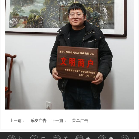
上一篇：
乐友广告
下一篇：
普卓广告
新
广
关
合
商
联