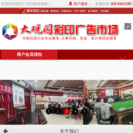
欢迎来到西北广告印刷包装网！
商户服务
客服热线
029-81621385
商户会员须知
首页
明星
优秀
诚信
老牌
包装
包装
文明
商家
企业
商户
商家
商家
制品
材料
商户
入驻
1
2
3
4
5
关于我们