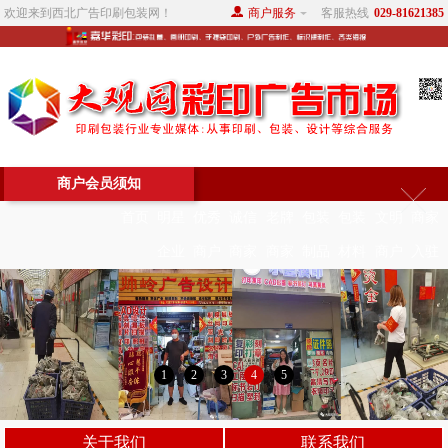
欢迎来到西北广告印刷包装网！
商户服务
客服热线
029-81621385
商户会员须知
首页
明星
优秀
诚信
老牌
包装
包装
文明
商家
企业
商户
商家
商家
制品
材料
商户
入驻
1
2
3
4
5
关于我们
联系我们