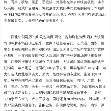
牌，写真，喷绘，画册，手提袋，外露发光等多种经营项目。本市
场采用一站式广告服务。将发展作为我们共同发展的目标，本着商
务项目内部交流资源互动共享的经营理念,协力将其共同打造成西北
五省最具实力，最有特色的专业化企业。
西北印刷网,西北印刷包装网,西北广告印刷包装网,西安大观园
彩印标牌市场自创立以来，收到了社会各界的广泛关注。西安广播
电台晚间新闻栏目将大观园彩印城定义为西安市新型专业的广告制
作基地，并在时政要闻中对大观园彩印广告标牌市场进行相关报
道。西安晚报报道大观园到: 7月18日，大观园彩印标牌市场正式开
门纳客。该市场总占地面积5000多平方米，可容纳商户300多家，着
力打造成西北最具实力、最大、最优特色的专业化广告彩印集中
地。每户商铺均南北通透，经营项目包括包装、彩印、广告、标
牌、喷绘、写真、画册、手提袋、外露发光字等。 为给商家发展提
供可持续发展动力，大观园彩印标牌市场配套设施齐全，并拥有
3000余平方米的生产加工场地。同时还有300余停车位，以满足广大
商户及陕西周边彩印广告的业务，实现供需两旺。如今，商场一期