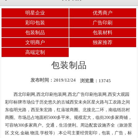
明星企业
优秀商户
彩印包装
广告印刷
包装制品
包装材料
文明商户
独家推荐
高端定制
包装制品
发布时间：2019/12/24
浏览量：13745
西北印刷网,西北印刷包装网,西北广告印刷包装网,西安大观园
彩印标牌市场位于历史悠久的古城西安未央区星火路与工农路之间
东临明光路，西至朱宏路，红庙坡商圈。北接北二环，南临纸坊村
商圈。市场总占地面积5000多平米。规模宏大，临街200多家商铺，
可容纳300多家商户。交通，生活便利。周边配套设施齐全（旅游景
区.文化.金融.物流.学校等）.本公司主要经营彩印，包装，广告，标