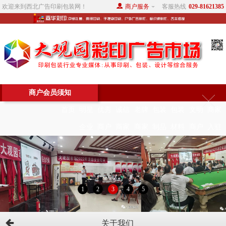
欢迎来到西北广告印刷包装网！
商户服务
客服热线
029-81621385
商户会员须知
首页
明星
优秀
诚信
老牌
包装
包装
文明
商家
企业
商户
商家
商家
制品
材料
商户
入驻
1
2
3
4
5
关于我们