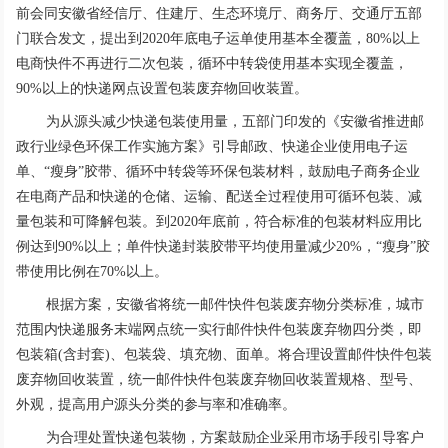
前会同安徽省经信厅、住建厅、生态环境厅、商务厅、交通厅五部
门联合发文，提出到2020年底电子运单使用基本全覆盖，80%以上
电商快件不再进行二次包装，循环中转袋使用基本实现全覆盖，
90%以上的快递网点设置包装废弃物回收装置。
为从源头减少快递包装使用量，五部门印发的《安徽省推进邮
政行业绿色环保工作实施方案》引导邮政、快递企业使用电子运
单、“瘦身”胶带、循环中转袋等环保包装材料，鼓励电子商务企业
在电商产品和快递的仓储、运输、配送全过程使用可循环包装、减
量包装和可降解包装。到2020年底前，符合标准的包装材料应用比
例达到90%以上；单件快递封装胶带平均使用量减少20%，“瘦身”胶
带使用比例在70%以上。
根据方案，安徽省将统一邮件快件包装废弃物分类标准，城市
范围内快递服务末端网点统一实行邮件快件包装废弃物四分类，即
包装箱(含封套)、包装袋、填充物、面单。将合理设置邮件快件包装
废弃物回收装置，统一邮件快件包装废弃物回收装置规格、型号、
外观，提高用户源头分类的参与率和准确率。
为合理处置快递包装物，方案鼓励企业采用市场手段引导客户