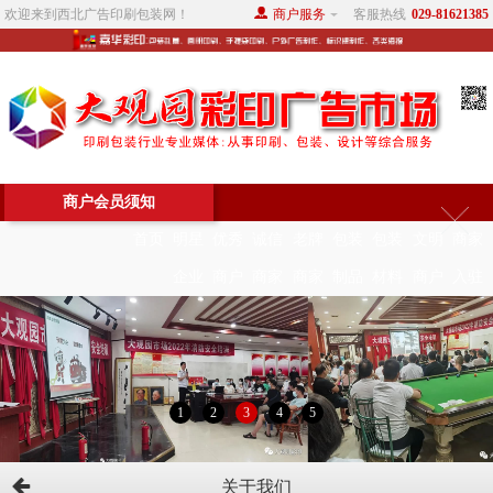
欢迎来到西北广告印刷包装网！
商户服务
客服热线
029-81621385
商户会员须知
首页
明星
优秀
诚信
老牌
包装
包装
文明
商家
企业
商户
商家
商家
制品
材料
商户
入驻
1
2
3
4
5
关于我们